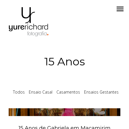
menu
15 Anos
Todos
Ensaio Casal
Casamentos
Ensaios Gestantes
15
15 Anos de Gabriela em Macamirim